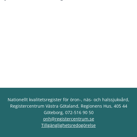
Nationellt kvalitetsregister för öron-, näs- och halssjukvård,
Registercentrum Västra Götaland, Regionens Hus, 405 44
Göteborg, 072-516 90 50
onh@registercentrum.se
Tillgänglighetsredogörelse