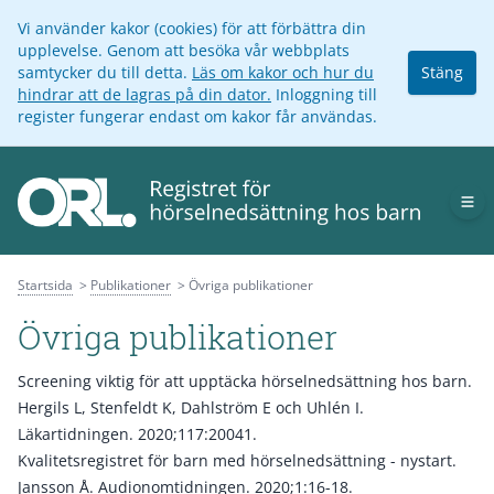
Vi använder kakor (cookies) för att förbättra din
upplevelse. Genom att besöka vår webbplats
samtycker du till detta.
Läs om kakor och hur du
Stäng
hindrar att de lagras på din dator.
Inloggning till
register fungerar endast om kakor får användas.
Op
Startsida
Publikationer
Övriga publikationer
Övriga publikationer
Screening viktig för att upptäcka hörselnedsättning hos barn.
Hergils L, Stenfeldt K, Dahlström E och Uhlén I.
Läkartidningen. 2020;117:20041.
Kvalitetsregistret för barn med hörselnedsättning - nystart
.
Jansson Å. Audionomtidningen. 2020;1:16-18.